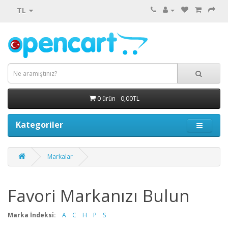
TL
0 ürün - 0,00TL
Kategoriler
Markalar
Favori Markanızı Bulun
Marka İndeksi:
A
C
H
P
S