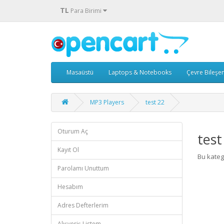
TL
Para Birimi
Masaüstü
Laptops & Notebooks
Çevre Bileşen
MP3 Players
test 22
Oturum Aç
test
Kayıt Ol
Bu kateg
Parolamı Unuttum
Hesabım
Adres Defterlerim
Alışveriş Listem