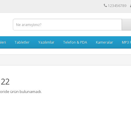
123456789
leri
Tabletler
Yazılımlar
Telefon & PDA
Kameralar
MP3 P
 22
oride ürün bulunamadı.