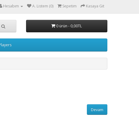
Hesabım
A. Listem (0)
Sepetim
Kasaya Git
0 ürün - 0,00TL
layers
Devam